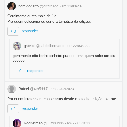
homidogarfo
@ckzrh1dc
- em 22/03/2023
Geralmente custa mais de 1k.
Pra quem coleciona ou curte a temática da edição.
responder
+ 0
gabriel
@gabrielbernardo
- em 22/03/2023
geralmente não tenho dinheiro pra comprar, quem sabe um dia
kkkkkk
responder
+ 0
Rafael
@4th5ddl7
- em 22/03/2023
Pra quem interessar, tenho cartas desde a terceira edição. pvt-me
responder
+ 1
Rocketman
@EltonJohn
- em 22/03/2023