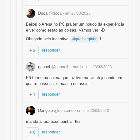
Doca
@doca
- em 23/03/2023
Baixei o Arena no PC pra ter um pouco da experiência
e ver como estão as coisas. Vamos ver :-D
Obrigado pelo incentivo,
!
@profcerginho
responder
+ 2
gabriel
@gabrielbernardo
- em 23/03/2023
Pô tem uma galera que faz live na twitch jogando em
quatro pessoas, é massa de assistir
responder
+ 1
Dangelo
@doncorleone
- em 23/03/2023
manda ai pra acompanhar. tks
responder
+ 0