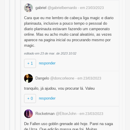
gabriel
@gabrielbernardo
- em 23/03/2023
Cara que eu me lembro de cabeça liga magic e diario
planinauta, inclusive a pouco tempo o pessoal do
diario planinauta estavam fazendo um campeonato
online. Mas eu acho muito canal aleatório, as vezes
aparece na pagina inicial ou procurando mesmo por
magic.
editado em 23 de mar. de 2023 10:02
responder
+ 1
Dangelo
@doncorleone
- em 23/03/2023
tranquilo, já ajudou, vou procurar lá. Valeu
responder
+ 0
Rocketman
@EltonJohn
- em 23/03/2023
De Fallen uso goblin grenade até hoje. Parei na saga
de Urza. Que edição massa que foi. Muitas