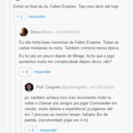
Entrei no final da 3a, Fallen Empires. Tejo meu deck até hoje
responder
+ 1
Doca
@doca
- em 23/03/2023
Eu não tinha boas memórias de Fallen Empires. Todas as
cartas medianas ou ruins. Também comecei nessa época.
Eu fui até um pouco depois de Mirage. Acho que o jogo
aumentou muito em complexidade depois disso, não?
responder
+ 0
Prof. Cerginho
@profcerginho
- em 23/03/2023
po. também achava isso mas recomendo muito tu
voltar e chamar uns amigos pra jogar Commander em
mesão. muito dahora a experiência! ja jogamos até
em 7 pessoas ao mesmo tempo. hahaha 3hs de
partida. (recomendado jogar em 4 rs)
responder
+ 3