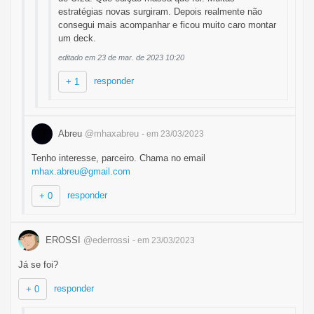
estratégias novas surgiram. Depois realmente não
consegui mais acompanhar e ficou muito caro montar
um deck.
editado em 23 de mar. de 2023 10:20
responder
+ 1
Abreu
@mhaxabreu
- em 23/03/2023
Tenho interesse, parceiro. Chama no email
mhax.abreu@gmail.com
responder
+ 0
EROSSI
@ederrossi
- em 23/03/2023
Já se foi?
responder
+ 0