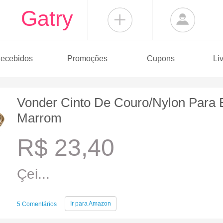
Gatry
ecebidos
Promoções
Cupons
Li
Vonder Cinto De Couro/Nylon Para El
Marrom
R$ 23,40
Çei...
Ir para
Amazon
5 Comentários