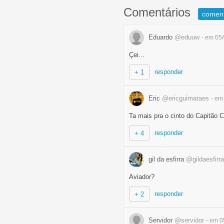
Comentários
comen
Eduardo
@eduuw
- em 05
Çei...
responder
+ 1
Eric
@ericguimaraes
- em
Ta mais pra o cinto do Capitão 
responder
+ 4
gil da esfirra
@gildaesfirra
Aviador?
responder
+ 2
Servidor
@servidor
- em 0