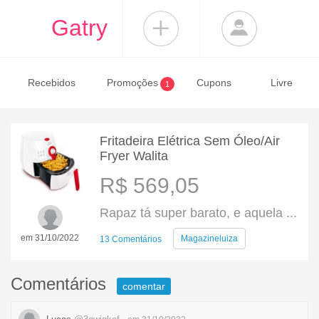
Gatry
Recebidos
Promoções
Cupons
Livre
1
Fritadeira Elétrica Sem Óleo/Air
Fryer Walita
R$ 569,05
Rapaz tá super barato, e aquela ...
em 31/10/2022
Magazineluiza
13 Comentários
Comentários
comentar