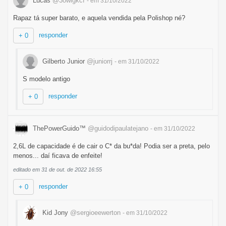
Lucas
@3owigkcf
- em 31/10/2022
Rapaz tá super barato, e aquela vendida pela Polishop né?
responder
+ 0
Gilberto Junior
@juniorrj
- em 31/10/2022
S modelo antigo
responder
+ 0
ThePowerGuido™
@guidodipaulatejano
- em 31/10/2022
2,6L de capacidade é de cair o C* da bu*da! Podia ser a preta, pelo
menos... daí ficava de enfeite!
editado em 31 de out. de 2022 16:55
responder
+ 0
Kid Jony
@sergioeewerton
- em 31/10/2022