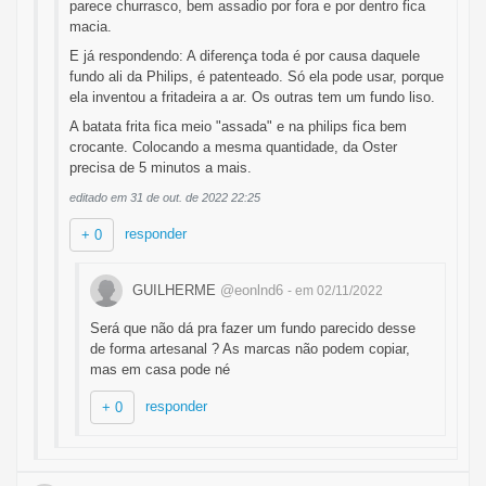
parece churrasco, bem assadio por fora e por dentro fica
macia.
E já respondendo: A diferença toda é por causa daquele
fundo ali da Philips, é patenteado. Só ela pode usar, porque
ela inventou a fritadeira a ar. Os outras tem um fundo liso.
A batata frita fica meio "assada" e na philips fica bem
crocante. Colocando a mesma quantidade, da Oster
precisa de 5 minutos a mais.
editado em 31 de out. de 2022 22:25
responder
+ 0
GUILHERME
@eonlnd6
- em 02/11/2022
Será que não dá pra fazer um fundo parecido desse
de forma artesanal ? As marcas não podem copiar,
mas em casa pode né
responder
+ 0