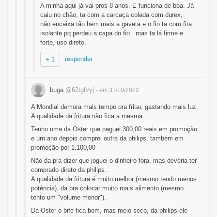
A minha aqui já vai pros 8 anos. E funciona de boa. Já
caiu no chão, ta com a carcaça colada com durex,
não encaixa tão bem mais a gaveta e o fio ta com fita
isolante pq perdeu a capa do fio.. mas ta lá firme e
forte, uso direto.
responder
+ 1
buga
@62tgfvyj
- em 31/10/2022
A Mondial demora mais tempo pra fritar, gastando mais luz.
A qualidade da fritura não fica a mesma.
Tenho uma da Oster que paguei 300,00 reais em promoção
e um ano depois comprei outra da philips, também em
promoção por 1.100,00
Não da pra dizer que joguei o dinheiro fora, mas deveria ter
comprado direto da philips.
A qualidade da fritura é muito melhor (mesmo tendo menos
potência), da pra colocar muito mais alimento (mesmo
tento um "volume menor").
Da Oster o bife fica bom, mas meio seco, da philips ele