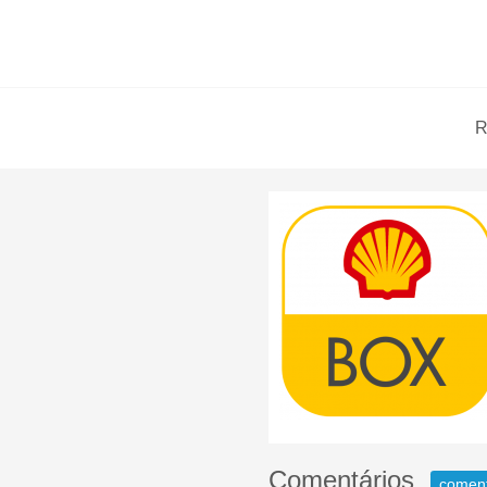
R
Comentários
comen