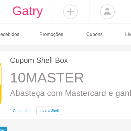
Gatry
ecebidos
Promoções
Cupons
Li
Cupom Shell Box
10MASTER
Abasteça com Mastercard e ganh
Ir para
Shell
1 Comentário
tar