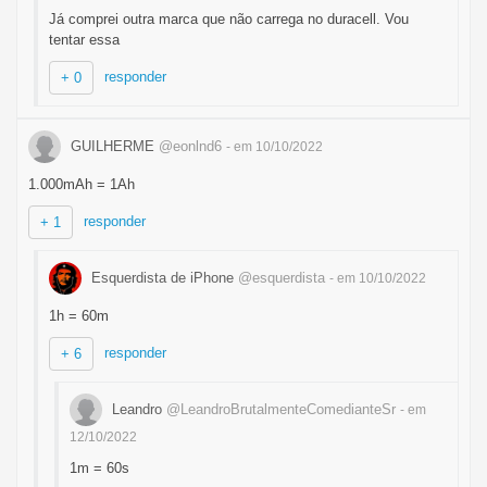
Já comprei outra marca que não carrega no duracell. Vou
tentar essa
responder
+ 0
GUILHERME
@eonlnd6
- em 10/10/2022
1.000mAh = 1Ah
responder
+ 1
Esquerdista de iPhone
@esquerdista
- em 10/10/2022
1h = 60m
responder
+ 6
Leandro
@LeandroBrutalmenteComedianteSr
- em
12/10/2022
1m = 60s