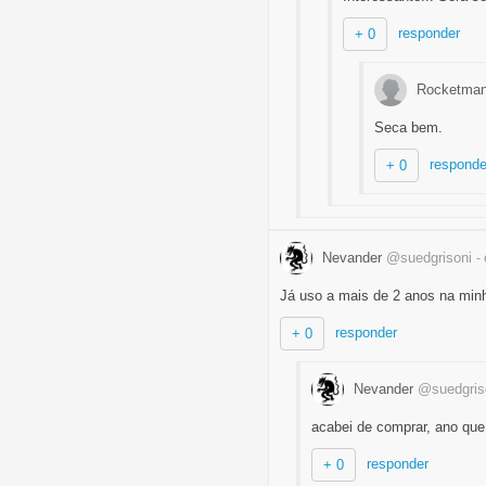
responder
+ 0
Rocketma
Seca bem.
responde
+ 0
Nevander
@suedgrisoni
-
Já uso a mais de 2 anos na min
responder
+ 0
Nevander
@suedgris
acabei de comprar, ano que
responder
+ 0