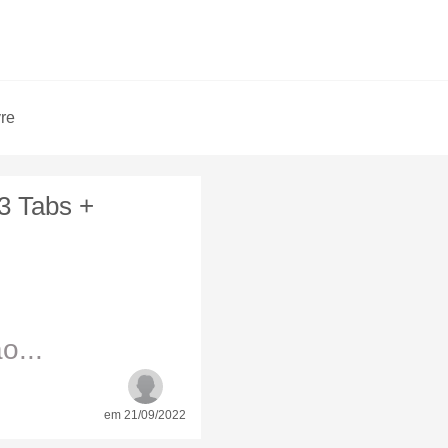
vre
13 Tabs +
o...
em 21/09/2022