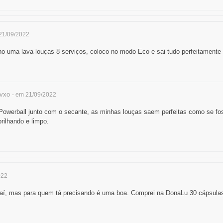
21/09/2022
 uma lava-louças 8 serviços, coloco no modo Eco e sai tudo perfeitamente 
vxo
- em 21/09/2022
owerball junto com o secante, as minhas louças saem perfeitas como se fo
brilhando e limpo.
022
aí, mas para quem tá precisando é uma boa. Comprei na DonaLu 30 cápsulas