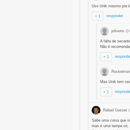
Uso Unik mesmo pra l
responder
+ 1
joliverio
@4
A falta de secan
Não é recomendad
responde
+ 1
Rocketma
Mas Unik tem sec
responde
+ 1
Rafael Gesser
Sabe uma coisa que nã
mas é uma tampa só, ou