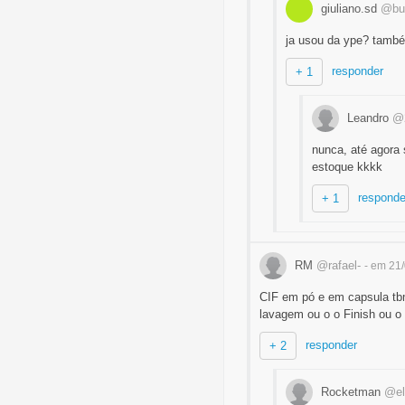
giuliano.sd
@bu
ja usou da ype? tamb
responder
+ 1
Leandro
@2
nunca, até agora 
estoque kkkk
responde
+ 1
RM
@rafael-
- em 21
CIF em pó e em capsula tbm
lavagem ou o o Finish ou o
responder
+ 2
Rocketman
@el