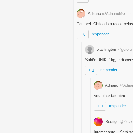
Adriano
@AdrianoMG
- e
Comprei. Obrigado a todos pelas
responder
+ 0
washington
@gerere
Sabão UNIK, 1kg, e dispens
responder
+ 1
Adriano
@Adri
Vou olhar também
responder
+ 0
Rodrigo
@2icvx
Interessante... Será 