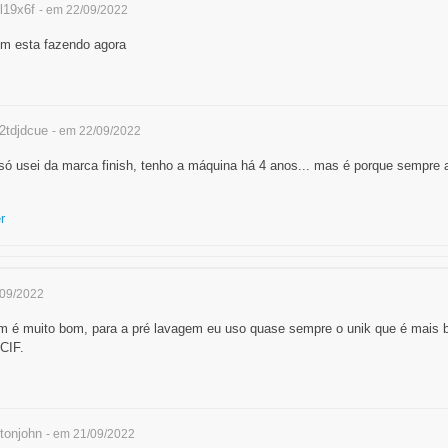
l19x6f
- em 22/09/2022
ém esta fazendo agora
tdjdcue
- em 22/09/2022
só usei da marca finish, tenho a máquina há 4 anos... mas é porque sempre 
r
/09/2022
 é muito bom, para a pré lavagem eu uso quase sempre o unik que é mais b
 CIF.
tonjohn
- em 21/09/2022