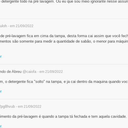
o detergente todo na pré lavagem. Ou eu que sou meio ignorante nesse assun
uloh
- em 21/09/2022
de pré-lavagem fica em cima da tampa, desta forma cai assim que você fecha
mentos são somente para medir a quantidade de sabão, o menor para máquina
r
ndo de Abreu
@caiofa
- em 21/09/2022
m, o detergente fica "solto" na tampa, e ja cai dentro da maquina quando vo
r
pg8hvub
- em 21/09/2022
timento da pré-lavagem é quando a tampa tá fechada e tem aquela cavidade.
r