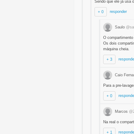
Sendo que ele já usa 
responder
+ 0
Saulo
@sa
O compartimento 
Os dois comparti
máquina cheia.
responde
+ 3
Caio Ferna
Para a pre-lavage
responde
+ 0
Marcos
@2
Na real o compar
responde
+ 1