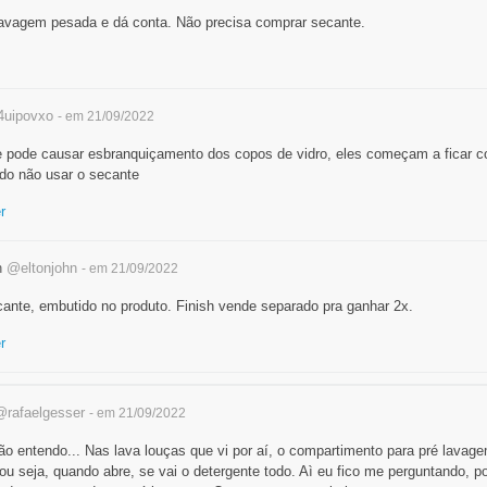
avagem pesada e dá conta. Não precisa comprar secante.
uipovxo
- em 21/09/2022
te pode causar esbranquiçamento dos copos de vidro, eles começam a ficar c
o não usar o secante
r
n
@eltonjohn
- em 21/09/2022
ante, embutido no produto. Finish vende separado pra ganhar 2x.
r
@rafaelgesser
- em 21/09/2022
o entendo... Nas lava louças que vi por aí, o compartimento para pré lavag
 seja, quando abre, se vai o detergente todo. Aì eu fico me perguntando, p