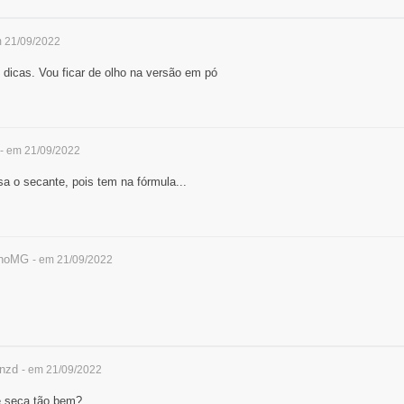
m 21/09/2022
 dicas. Vou ficar de olho na versão em pó
- em 21/09/2022
a o secante, pois tem na fórmula...
anoMG
- em 21/09/2022
nzd
- em 21/09/2022
se seca tão bem?