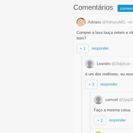
Comentários
comen
Adriano
@AdrianoMG
- e
Comprei a lava louça ontem e nã
bom?
responder
+ 1
Leandro
@2tdjdcue
-
é um dos melhores, eu reve
responder
+ 3
samuel
@2pqz9
Faço a mesma coisa.
responder
+ 2