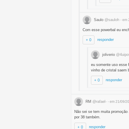
Saulo
@sauloh
- em 
Com esse powerbal eu encho
responder
+ 0
joliverio
@4uipo
eu somente uso esse P
vinho de cristal saem 
responder
+ 0
RM
@rafael-
- em 21/09/2
Não sei se tem muita promoção 
por 38 também.
responder
+ 0