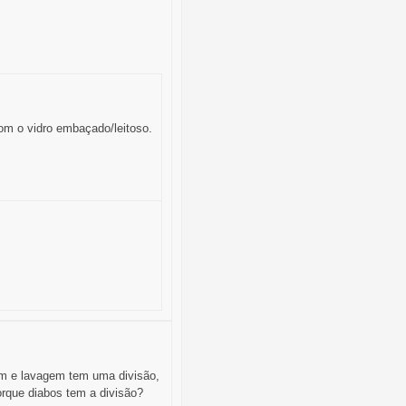
om o vidro embaçado/leitoso.
em e lavagem tem uma divisão,
orque diabos tem a divisão?