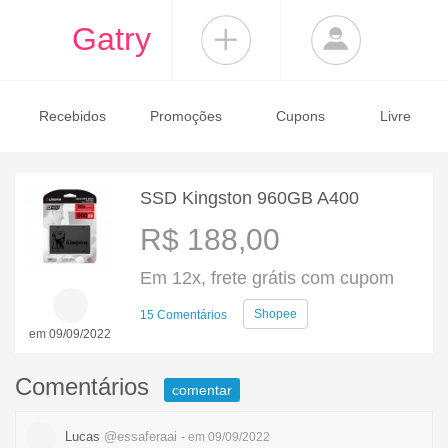
Gatry
Recebidos
Promoções
Cupons
Livre
SSD Kingston 960GB A400
R$ 188,00
Em 12x, frete grátis com cupom
Shopee
15 Comentários
em 09/09/2022
Comentários
comentar
Lucas
@essaferaai
- em 09/09/2022