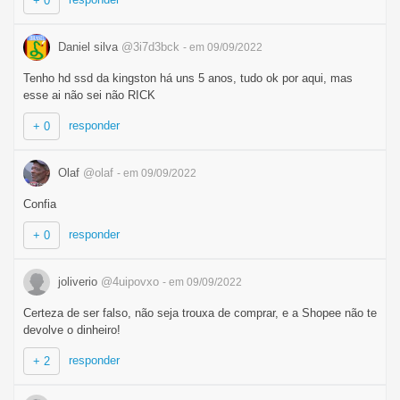
+ 0
Daniel silva
@3i7d3bck
- em 09/09/2022
Tenho hd ssd da kingston há uns 5 anos, tudo ok por aqui, mas
esse ai não sei não RICK
responder
+ 0
Olaf
@olaf
- em 09/09/2022
Confia
responder
+ 0
joliverio
@4uipovxo
- em 09/09/2022
Certeza de ser falso, não seja trouxa de comprar, e a Shopee não te
devolve o dinheiro!
responder
+ 2