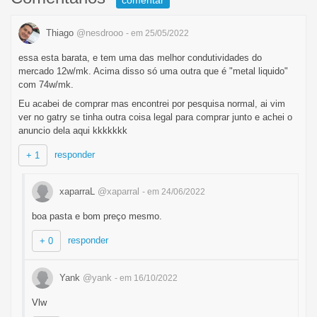
comentar
Thiago
@nesdrooo
- em 25/05/2022
essa esta barata, e tem uma das melhor condutividades do
mercado 12w/mk. Acima disso só uma outra que é "metal liquido"
com 74w/mk.
Eu acabei de comprar mas encontrei por pesquisa normal, ai vim
ver no gatry se tinha outra coisa legal para comprar junto e achei o
anuncio dela aqui kkkkkkk
responder
+ 1
xaparraL
@xaparral
- em 24/06/2022
boa pasta e bom preço mesmo.
responder
+ 0
Yank
@yank
- em 16/10/2022
Vlw