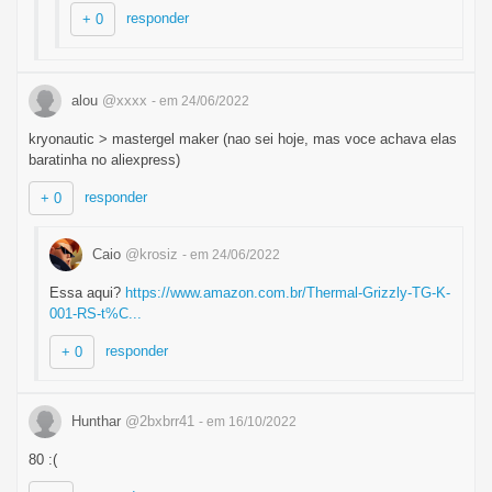
responder
+ 0
alou
@xxxx
- em 24/06/2022
kryonautic > mastergel maker (nao sei hoje, mas voce achava elas
baratinha no aliexpress)
responder
+ 0
Caio
@krosiz
- em 24/06/2022
Essa aqui?
https://www.amazon.com.br/Thermal-Grizzly-TG-K-
001-RS-t%C...
responder
+ 0
Hunthar
@2bxbrr41
- em 16/10/2022
80 :(