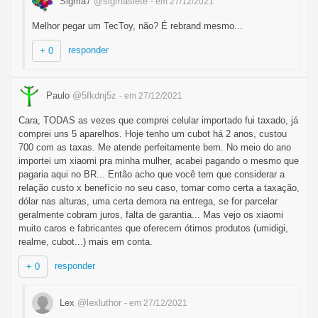
Sigma7
@sigmasiete
- em 27/12/2021
Melhor pegar um TecToy, não? É rebrand mesmo...
responder
+ 0
Paulo
@5fkdnj5z
- em 27/12/2021
Cara, TODAS as vezes que comprei celular importado fui taxado, já
comprei uns 5 aparelhos. Hoje tenho um cubot há 2 anos, custou
700 com as taxas. Me atende perfeitamente bem. No meio do ano
importei um xiaomi pra minha mulher, acabei pagando o mesmo que
pagaria aqui no BR... Então acho que você tem que considerar a
relação custo x benefício no seu caso, tomar como certa a taxação,
dólar nas alturas, uma certa demora na entrega, se for parcelar
geralmente cobram juros, falta de garantia... Mas vejo os xiaomi
muito caros e fabricantes que oferecem ótimos produtos (umidigi,
realme, cubot...) mais em conta.
responder
+ 0
Lex
@lexluthor
- em 27/12/2021