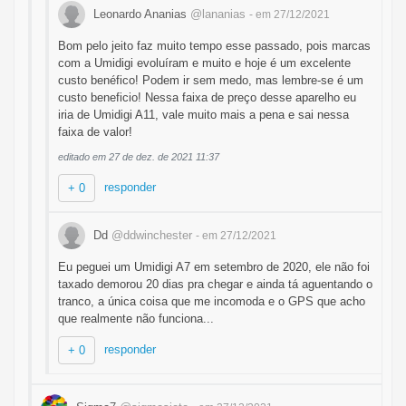
Leonardo Ananias
@lananias
- em 27/12/2021
Bom pelo jeito faz muito tempo esse passado, pois marcas
com a Umidigi evoluíram e muito e hoje é um excelente
custo benéfico! Podem ir sem medo, mas lembre-se é um
custo beneficio! Nessa faixa de preço desse aparelho eu
iria de Umidigi A11, vale muito mais a pena e sai nessa
faixa de valor!
editado em 27 de dez. de 2021 11:37
responder
+ 0
Dd
@ddwinchester
- em 27/12/2021
Eu peguei um Umidigi A7 em setembro de 2020, ele não foi
taxado demorou 20 dias pra chegar e ainda tá aguentando o
tranco, a única coisa que me incomoda e o GPS que acho
que realmente não funciona...
responder
+ 0