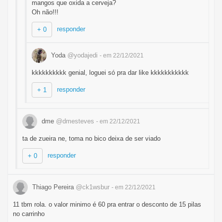
mangos que oxida a cerveja?
Oh não!!!
responder
+ 0
Yoda
@yodajedi
- em 22/12/2021
kkkkkkkkkk genial, loguei só pra dar like kkkkkkkkkkk
responder
+ 1
dme
@dmesteves
- em 22/12/2021
ta de zueira ne, toma no bico deixa de ser viado
responder
+ 0
Thiago Pereira
@ck1wsbur
- em 22/12/2021
11 tbm rola. o valor minimo é 60 pra entrar o desconto de 15 pilas
no carrinho