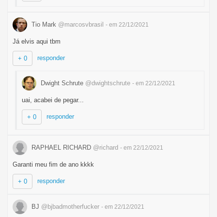
Tio Mark
@marcosvbrasil
- em 22/12/2021
Já elvis aqui tbm
responder
+ 0
Dwight Schrute
@dwightschrute
- em 22/12/2021
uai, acabei de pegar...
responder
+ 0
RAPHAEL RICHARD
@richard
- em 22/12/2021
Garanti meu fim de ano kkkk
responder
+ 0
BJ
@bjbadmotherfucker
- em 22/12/2021