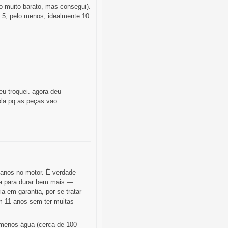
 muito barato, mas consegui).
5, pelo menos, idealmente 10.
eu troquei. agora deu
ola pq as peças vao
0 anos no motor. É verdade
ta para durar bem mais —
a em garantia, por se tratar
om 11 anos sem ter muitas
 menos água (cerca de 100