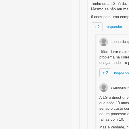
Tenho uma LG há dez 
Mesmo se não arrumass
6 anos para uma compr
responder
+ 2
Leonardo
@
Dificil durar mai
problema na corre
desgastando. To 
responde
+ 2
swineone
A LG é direct dri
que após 10 anos
senão o custo com
de um processo es
falhas com 10.
Mas é verdade, h