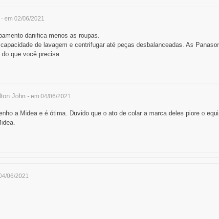
- em 02/06/2021
ombamento danifica menos as roupas.
 capacidade de lavagem e centrifugar até peças desbalanceadas. As Panason
o do que você precisa
ton John
- em 04/06/2021
nho a Midea e é ótima. Duvido que o ato de colar a marca deles piore o equ
idea.
04/06/2021