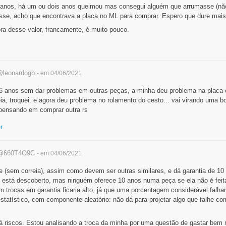
anos, há um ou dois anos queimou mas consegui alguém que arrumasse (não
e, acho que encontrava a placa no ML para comprar. Espero que dure mais 
a desse valor, francamente, é muito pouco.
leonardogb
- em 04/06/2021
s 6 anos sem dar problemas em outras peças, a minha deu problema na placa 
ia, troquei. e agora deu problema no rolamento do cesto... vai virando uma b
pensando em comprar outra rs
r
@660T4O9C
- em 04/06/2021
ve (sem correia), assim como devem ser outras similares, e dá garantia de 1
 está descoberto, mas ninguém oferece 10 anos numa peça se ela não é fei
 trocas em garantia ficaria alto, já que uma porcentagem considerável falhari
tatístico, com componente aleatório: não dá para projetar algo que falhe c
á riscos. Estou analisando a troca da minha por uma questão de gastar bem