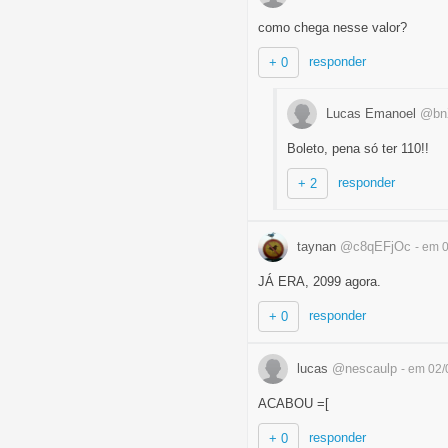
como chega nesse valor?
responder
+ 0
Lucas Emanoel
@bn
Boleto, pena só ter 110!!
responder
+ 2
taynan
@c8qEFjOc
- em 
JÁ ERA, 2099 agora.
responder
+ 0
lucas
@nescaulp
- em 02
ACABOU =[
responder
+ 0