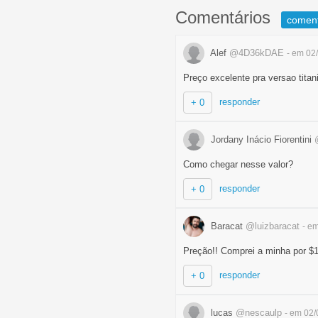
Comentários
comen
Alef
@4D36kDAE
- em 02
Preço excelente pra versao titan
responder
+ 0
Jordany Inácio Fiorentini
Como chegar nesse valor?
responder
+ 0
Baracat
@luizbaracat
- e
Preção!! Comprei a minha por $1
responder
+ 0
lucas
@nescaulp
- em 02