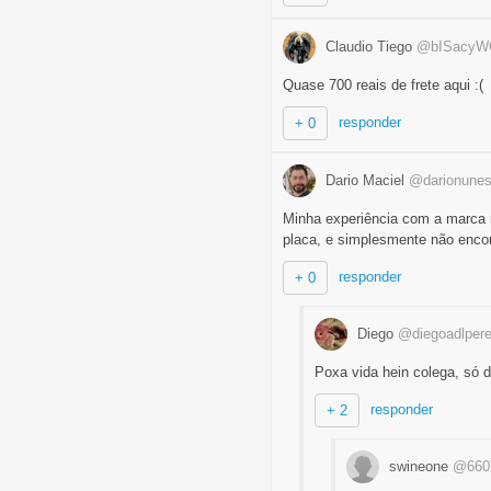
Claudio Tiego
@bISacyW
Quase 700 reais de frete aqui :(
responder
+ 0
Dario Maciel
@darionune
Minha experiência com a marca 
placa, e simplesmente não encon
responder
+ 0
Diego
@diegoadlpere
Poxa vida hein colega, só 
responder
+ 2
swineone
@660