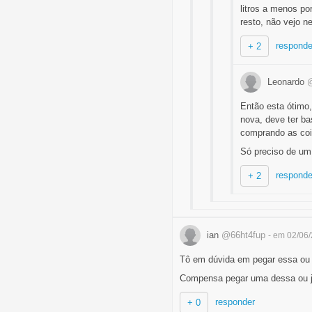
litros a menos p
resto, não vejo n
responde
+ 2
Leonardo
@
Então esta ótimo
nova, deve ter b
comprando as coi
Só preciso de um
responde
+ 2
ian
@66ht4fup
- em 02/06
Tô em dúvida em pegar essa ou
Compensa pegar uma dessa ou j
responder
+ 0