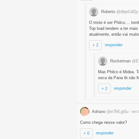
Roberto
@dbjeGdQy
O triste é ser Philco.... t
Top load tendem a ter mais
atualmente, então vai muit
responder
+ 2
Rocketman
@El
Mas Philco é Midea. Te
seca da Pana tb são M
responder
+ 2
Adriano
@e7MLgt5u
- em 
Como chega nesse valor?
responder
+ 0