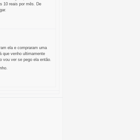
s 10 reais por mês. De
gar.
eram ela e compraram uma
Já que venho ultimamente
vou ver se pego ela então.
nho.