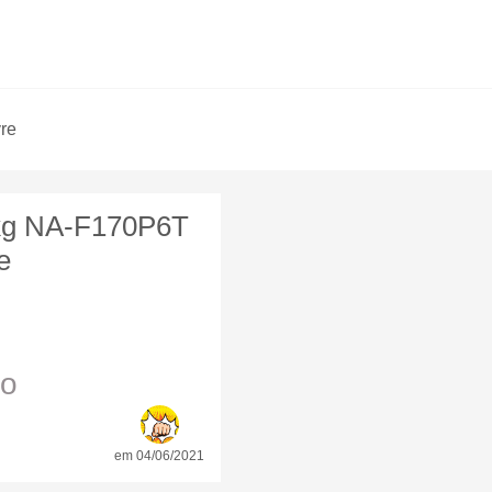
vre
kg NA-F170P6T
e
io
em 04/06/2021