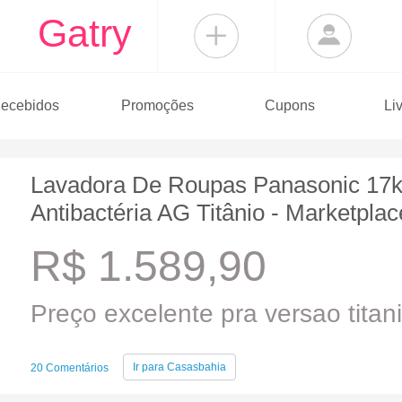
Gatry
ecebidos
Promoções
Cupons
Li
Lavadora De Roupas Panasonic 17
Antibactéria AG Titânio - Marketplac
R$ 1.589,90
Preço excelente pra versao titan
Ir para
Casasbahia
20 Comentários