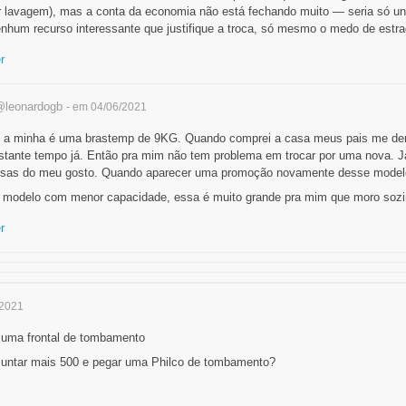
or lavagem), mas a conta da economia não está fechando muito — seria só un
enhum recurso interessante que justifique a troca, só mesmo o medo de estra
r
leonardogb
- em 04/06/2021
, a minha é uma brastemp de 9KG. Quando comprei a casa meus pais me d
astante tempo já. Então pra mim não tem problema em trocar por uma nova. 
sas do meu gosto. Quando aparecer uma promoção novamente desse modelo 
 modelo com menor capacidade, essa é muito grande pra mim que moro sozi
r
/2021
 uma frontal de tombamento
untar mais 500 e pegar uma Philco de tombamento?