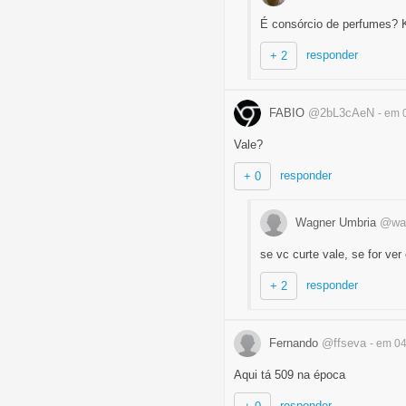
É consórcio de perfumes? 
responder
+ 2
FABIO
@2bL3cAeN
- em 
Vale?
responder
+ 0
Wagner Umbria
@wa
se vc curte vale, se for ve
responder
+ 2
Fernando
@ffseva
- em 0
Aqui tá 509 na época
responder