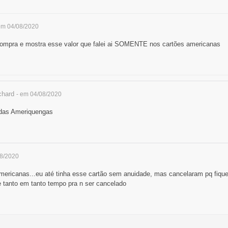
em 04/08/2020
 compra e mostra esse valor que falei ai SOMENTE nos cartões americanas
chard
- em 04/08/2020
 das Ameriquengas
08/2020
americanas...eu até tinha esse cartão sem anuidade, mas cancelaram pq fiq
e tanto em tanto tempo pra n ser cancelado