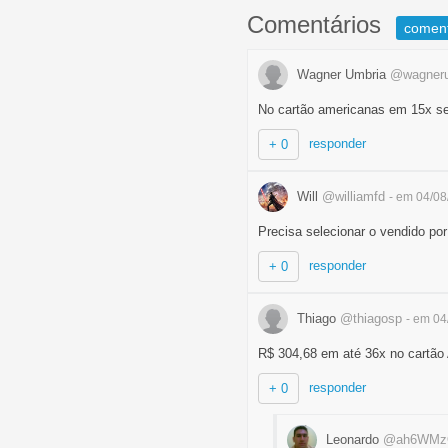
Comentários
comen
Wagner Umbria
@wagner
No cartão americanas em 15x s
responder
+ 0
Will
@williamfd
- em 04/0
Precisa selecionar o vendido
responder
+ 0
Thiago
@thiagosp
- em 04
R$ 304,68 em até 36x no cartão
responder
+ 0
Leonardo
@ah6WM