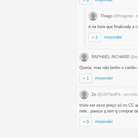
+ 0
Thiago
@thiagosp
- 
é na hora que finalizada a
responder
+ 2
RAPHAEL RICHARD
@ri
Queria, mas não tenho o cartão
responder
+ 1
Ze
@1SFNe4Pk
- em 04/
triste ser esse preço só no CC 
nele...parece q tem q comprar d
responder
+ 0