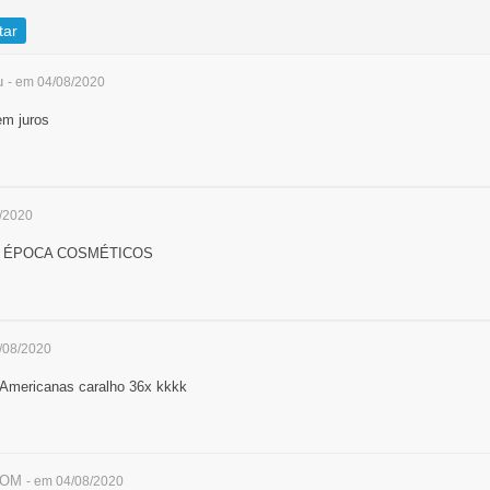
tar
u
- em 04/08/2020
em juros
8/2020
 por ÉPOCA COSMÉTICOS
/08/2020
 Americanas caralho 36x kkkk
zOM
- em 04/08/2020