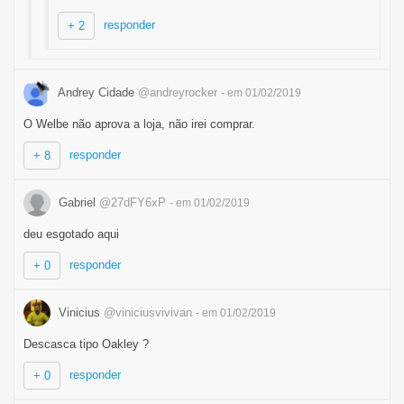
responder
+ 2
Andrey Cidade
@andreyrocker
- em 01/02/2019
O Welbe não aprova a loja, não irei comprar.
responder
+ 8
Gabriel
@27dFY6xP
- em 01/02/2019
deu esgotado aqui
responder
+ 0
Vinicius
@viniciusvivivan
- em 01/02/2019
Descasca tipo Oakley ?
responder
+ 0