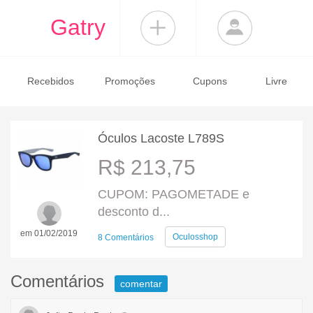
Gatry
Recebidos
Promoções
Cupons
Livre
Óculos Lacoste L789S
R$ 213,75
CUPOM: PAGOMETADE e
desconto d...
em 01/02/2019
Oculosshop
8 Comentários
Comentários
comentar