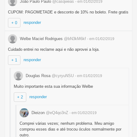
João Paulo Paulo
@casqweas
- em 01/02/2019
CUPOM: PAGOMETADE e desconto de 10% no boleto. Frete gratis
responder
+ 0
Welbe Maciel Rodrigues
@bN3kM6kf
- em 01/02/2019
Cuidado entrei no reclame aqui e não aprovei a loja.
responder
+ 1
Douglas Rosa
@cyryuNSU
- em 01/02/2019
Muito importante esta sua informação Welbe
responder
+ 2
Dieizon
@eQ4qo3nZ
- em 01/02/2019
Comprei várias vezes; nenhum problema. Meu amigo
comprou esses dias e até trocou óculos normalmente por
outro.