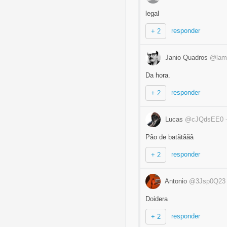
legal
responder
+ 2
Janio Quadros
@lam
Da hora.
responder
+ 2
Lucas
@cJQdsEE0
Pão de batãtããã
responder
+ 2
Antonio
@3Jsp0Q23
Doidera
responder
+ 2