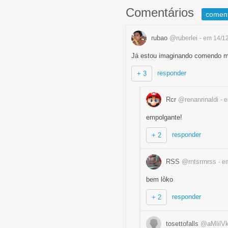
Comentários
comen
rubao
@ruberlei
- em 14/1
Já estou imaginando comendo mi
responder
+ 3
Rcr
@renanrinaldi
- 
empolgante!
responder
+ 2
RSS
@rntsrrnrss
- e
bem lôko
responder
+ 2
tosettofalls
@aMlilV