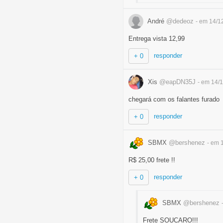
André
@dedeoz
- em 14/1
Entrega vista 12,99
responder
+ 0
Xis
@eapDN35J
- em 14/
chegará com os falantes furado
responder
+ 0
SBMX
@bershenez
- em 
R$ 25,00 frete !!
responder
+ 0
SBMX
@bershenez
Frete SOUCARO!!!