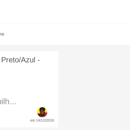
vre
reto/Azul -
lh...
em 14/12/2018