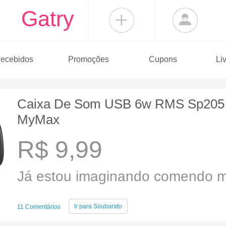
Gatry
ecebidos
Promoções
Cupons
Li
Caixa De Som USB 6w RMS Sp205 P
MyMax
R$ 9,99
Já estou imaginando comendo mi
Ir para
Soubarato
11 Comentários