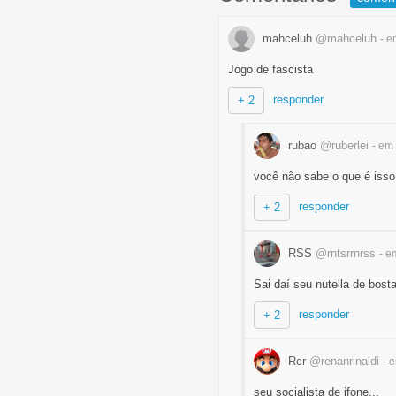
mahceluh
@mahceluh
- e
Jogo de fascista
responder
+ 2
rubao
@ruberlei
- em
você não sabe o que é isso
responder
+ 2
RSS
@rntsrrnrss
- e
Sai daí seu nutella de bosta
responder
+ 2
Rcr
@renanrinaldi
- 
seu socialista de ifone...