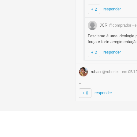
responder
+ 2
JCR
@comprador
- 
Fascismo é uma ideologia pol
força e forte arregimentaç
responder
+ 2
rubao
@ruberlei
- em 05/1
...
responder
+ 0