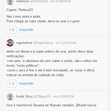
anderson
@5o3Or2uD
- em 21/08/2018
Cupom: Reduza21
Nas cores preta e prata.
Para chegar ao valor citado, deve-se usar o cupom.
responder
+ 0
regisboliver
@regisboliver
- em 21/08/2018
tenho um desse e é super prático de usar, porém deixo duas
notificações:
-com jeito, tu destrava ele sem saber a senha, não o utilize em
locais "muito públicos";
-como o arco é fino e ele é bem encorpado, as vezes é difícil
colocar na entrada de cadeado do clube.
responder
+ 2
André Silva
@33djaoGS
- em 21/08/2018
Isso é machismo! Deveria ter Mamaiz também. (Mundo louco)