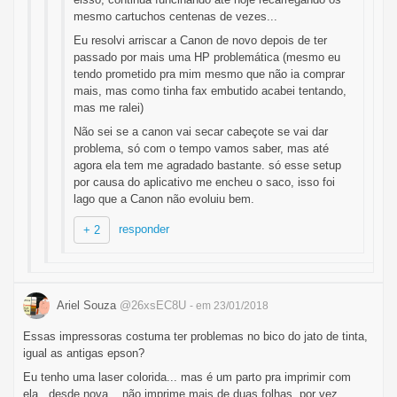
mesmo cartuchos centenas de vezes...
Eu resolvi arriscar a Canon de novo depois de ter
passado por mais uma HP problemática (mesmo eu
tendo prometido pra mim mesmo que não ia comprar
mais, mas como tinha fax embutido acabei tentando,
mas me ralei)
Não sei se a canon vai secar cabeçote se vai dar
problema, só com o tempo vamos saber, mas até
agora ela tem me agradado bastante. só esse setup
por causa do aplicativo me encheu o saco, isso foi
lago que a Canon não evoluiu bem.
responder
+ 2
Ariel Souza
@26xsEC8U
- em 23/01/2018
Essas impressoras costuma ter problemas no bico do jato de tinta,
igual as antigas epson?
Eu tenho uma laser colorida... mas é um parto pra imprimir com
ela.. desde nova... não imprime mais de duas folhas, por vez.