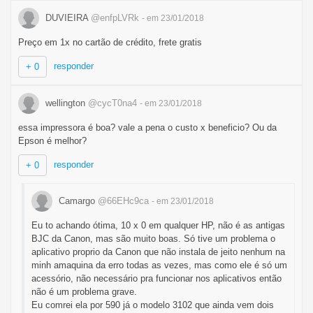
DUVIEIRA
@enfpLVRk
- em 23/01/2018
Preço em 1x no cartão de crédito, frete gratis
responder
+ 0
wellington
@cycT0na4
- em 23/01/2018
essa impressora é boa? vale a pena o custo x beneficio? Ou da
Epson é melhor?
responder
+ 0
Camargo
@66EHc9ca
- em 23/01/2018
Eu to achando ótima, 10 x 0 em qualquer HP, não é as antigas
BJC da Canon, mas são muito boas. Só tive um problema o
aplicativo proprio da Canon que não instala de jeito nenhum na
minh amaquina da erro todas as vezes, mas como ele é só um
acessório, não necessário pra funcionar nos aplicativos então
não é um problema grave.
Eu comrei ela por 590 já o modelo 3102 que ainda vem dois