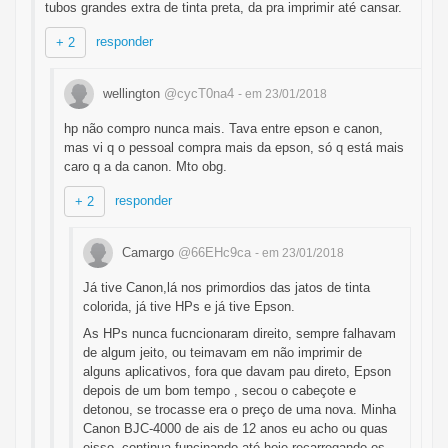
tubos grandes extra de tinta preta, da pra imprimir até cansar.
responder
+ 2
wellington
@cycT0na4
- em 23/01/2018
hp não compro nunca mais. Tava entre epson e canon,
mas vi q o pessoal compra mais da epson, só q está mais
caro q a da canon. Mto obg.
responder
+ 2
Camargo
@66EHc9ca
- em 23/01/2018
Já tive Canon,lá nos primordios das jatos de tinta
colorida, já tive HPs e já tive Epson.
As HPs nunca fucncionaram direito, sempre falhavam
de algum jeito, ou teimavam em não imprimir de
alguns aplicativos, fora que davam pau direto, Epson
depois de um bom tempo , secou o cabeçote e
detonou, se trocasse era o preço de uma nova. Minha
Canon BJC-4000 de ais de 12 anos eu acho ou quas
eisso, continua funcinando até hoje recarregando os