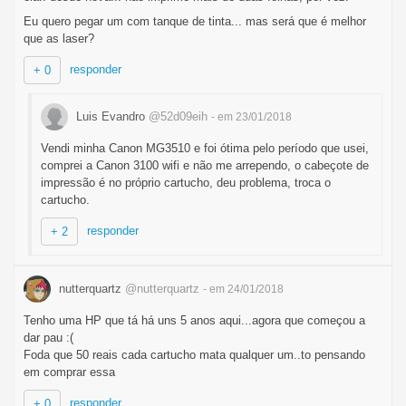
Eu quero pegar um com tanque de tinta... mas será que é melhor
que as laser?
responder
+ 0
Luis Evandro
@52d09eih
- em 23/01/2018
Vendi minha Canon MG3510 e foi ótima pelo período que usei,
comprei a Canon 3100 wifi e não me arrependo, o cabeçote de
impressão é no próprio cartucho, deu problema, troca o
cartucho.
responder
+ 2
nutterquartz
@nutterquartz
- em 24/01/2018
Tenho uma HP que tá há uns 5 anos aqui...agora que começou a
dar pau :(
Foda que 50 reais cada cartucho mata qualquer um..to pensando
em comprar essa
responder
+ 0