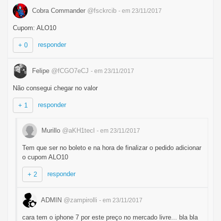
Cobra Commander
@fsckrcib
- em 23/11/2017
Cupom: ALO10
responder
+ 0
Felipe
@fCGO7eCJ
- em 23/11/2017
Não consegui chegar no valor
responder
+ 1
Murillo
@aKH1tecl
- em 23/11/2017
Tem que ser no boleto e na hora de finalizar o pedido adicionar
o cupom ALO10
responder
+ 2
ADMIN
@zampirolli
- em 23/11/2017
cara tem o iphone 7 por este preço no mercado livre... bla bla