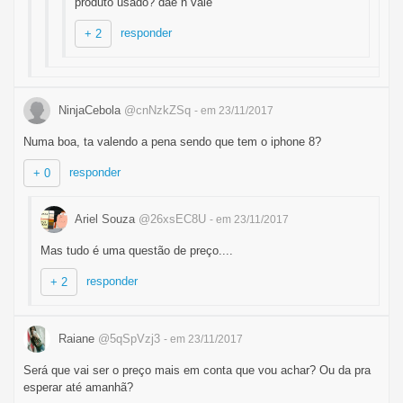
produto usado? dae n vale
responder
+ 2
NinjaCebola
@cnNzkZSq
- em 23/11/2017
Numa boa, ta valendo a pena sendo que tem o iphone 8?
responder
+ 0
Ariel Souza
@26xsEC8U
- em 23/11/2017
Mas tudo é uma questão de preço....
responder
+ 2
Raiane
@5qSpVzj3
- em 23/11/2017
Será que vai ser o preço mais em conta que vou achar? Ou da pra
esperar até amanhã?