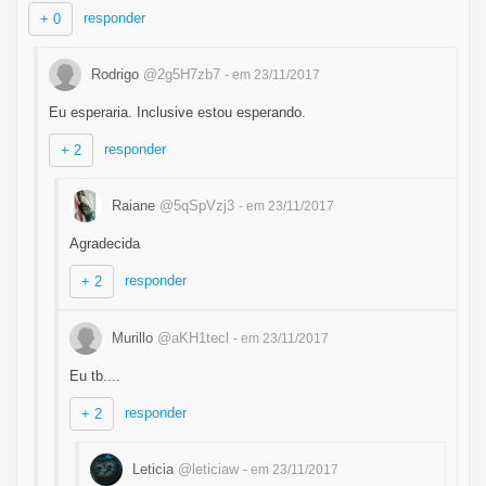
responder
+ 0
Rodrigo
@2g5H7zb7
- em 23/11/2017
Eu esperaria. Inclusive estou esperando.
responder
+ 2
Raiane
@5qSpVzj3
- em 23/11/2017
Agradecida
responder
+ 2
Murillo
@aKH1tecl
- em 23/11/2017
Eu tb....
responder
+ 2
Leticia
@leticiaw
- em 23/11/2017