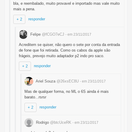
bla, e reembalado, muito provavel e importado mas vale muito
mais a pena.
responder
+ 2
Felipe
@fCGO7eCJ
- em 23/11/2017
Acreditem se quiser, não quero o sete por conta da entrada
de fone que foi retirada. Como os cabos da apple são
frágeis, prevejo muito adaptador p2 indo pro saco.
responder
+ 2
Ariel Souza
@26xsEC8U
- em 23/11/2017
Mas de qualquer forma, no ML o 6S ainda é mais
barato...rsrsr
responder
+ 2
Rodrigo
@btcUceRK
- em 23/11/2017