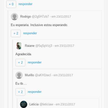
responder
+ 0
Rodrigo
@2g5H7zb7
- em 23/11/2017
Eu esperaria. Inclusive estou esperando.
responder
+ 2
Raiane
@5qSpVzj3
- em 23/11/2017
Agradecida
responder
+ 2
Murillo
@aKH1tecl
- em 23/11/2017
Eu tb....
responder
+ 2
Leticia
@leticiaw
- em 23/11/2017