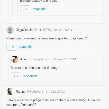
produto usado? dae n vale
responder
+ 2
NinjaCebola
@cnNzkZSq
- em 23/11/2017
Numa boa, ta valendo a pena sendo que tem o iphone 8?
responder
+ 0
Ariel Souza
@26xsEC8U
- em 23/11/2017
Mas tudo é uma questão de preço....
responder
+ 2
Raiane
@5qSpVzj3
- em 23/11/2017
Será que vai ser o preço mais em conta que vou achar? Ou da pra
esperar até amanhã?