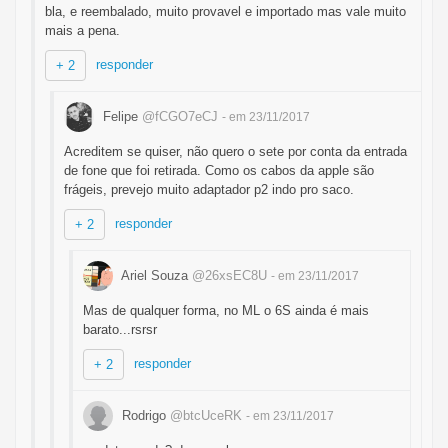
bla, e reembalado, muito provavel e importado mas vale muito
mais a pena.
responder
+ 2
Felipe
@fCGO7eCJ
- em 23/11/2017
Acreditem se quiser, não quero o sete por conta da entrada
de fone que foi retirada. Como os cabos da apple são
frágeis, prevejo muito adaptador p2 indo pro saco.
responder
+ 2
Ariel Souza
@26xsEC8U
- em 23/11/2017
Mas de qualquer forma, no ML o 6S ainda é mais
barato...rsrsr
responder
+ 2
Rodrigo
@btcUceRK
- em 23/11/2017