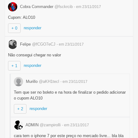
Cobra Commander
@fsckrcib
- em 23/11/2017
Cupom: ALO10
responder
+ 0
Felipe
@fCGO7eCJ
- em 23/11/2017
Não consegui chegar no valor
responder
+ 1
Murillo
@aKH1tecl
- em 23/11/2017
Tem que ser no boleto e na hora de finalizar o pedido adicionar
o cupom ALO10
responder
+ 2
ADMIN
@zampirolli
- em 23/11/2017
cara tem o iphone 7 por este preço no mercado livre... bla bla