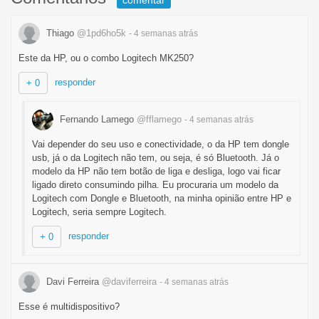
comentar
Thiago
@1pd6ho5k
- 4 semanas
atrás
Este da HP, ou o combo Logitech MK250?
responder
+ 0
Fernando Lamego
@fflamego
- 4 semanas
atrás
Vai depender do seu uso e conectividade, o da HP tem dongle
usb, já o da Logitech não tem, ou seja, é só Bluetooth. Já o
modelo da HP não tem botão de liga e desliga, logo vai ficar
ligado direto consumindo pilha. Eu procuraria um modelo da
Logitech com Dongle e Bluetooth, na minha opinião entre HP e
Logitech, seria sempre Logitech.
responder
+ 0
Davi Ferreira
@daviferreira
- 4 semanas
atrás
Esse é multidispositivo?