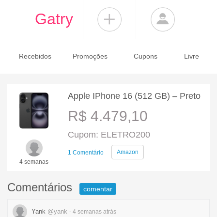
Gatry
Recebidos
Promoções
Cupons
Livre
Apple IPhone 16 (512 GB) – Preto
R$ 4.479,10
Cupom: ELETRO200
Amazon
1 Comentário
4 semanas
Comentários
comentar
Yank
@yank
- 4 semanas
atrás