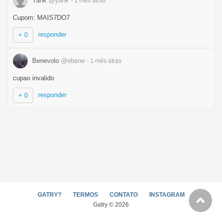
Yank
@yank
- 1 mês
atrás
Cupom: MAIS7DO7
responder
+ 0
Benevolo
@ebene
- 1 mês
atrás
cupao invalido
responder
+ 0
GATRY?
TERMOS
CONTATO
INSTAGRAM
Gatry © 2026