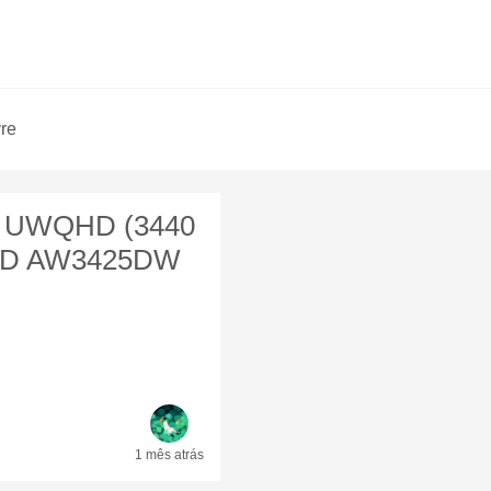
vre
4" UWQHD (3440
OLED AW3425DW
1 mês
atrás