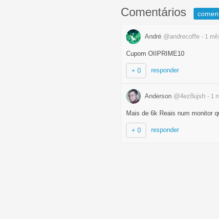
Comentários
comen
André
@andrecoffe
- 1 m
Cupom OIIPRIME10
responder
+ 0
Anderson
@4ez8ujsh
- 1
Mais de 6k Reais num monitor q
responder
+ 0