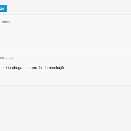
tar
ês
atrás
 mês
atrás
ue não chega nem em 4k de resolução...