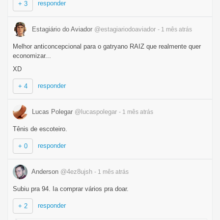
responder
+ 3
Estagiário do Aviador
@estagiariodoaviador
- 1 mês
atrás
Melhor anticoncepcional para o gatryano RAIZ que realmente quer
economizar...
XD
responder
+ 4
Lucas Polegar
@lucaspolegar
- 1 mês
atrás
Tênis de escoteiro.
responder
+ 0
Anderson
@4ez8ujsh
- 1 mês
atrás
Subiu pra 94. Ia comprar vários pra doar.
responder
+ 2