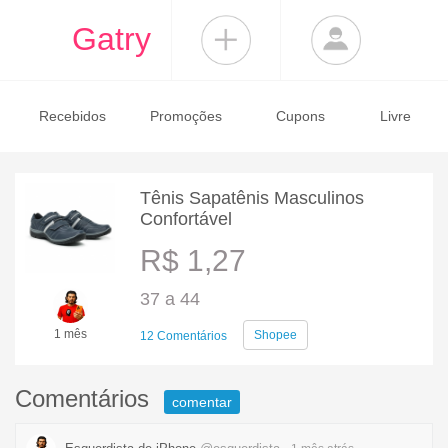
Gatry
Recebidos
Promoções
Cupons
Livre
Tênis Sapatênis Masculinos
Confortável
R$ 1,27
37 a 44
1 mês
Shopee
12 Comentários
Comentários
comentar