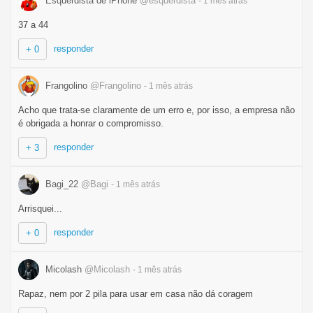
Esquerdista de iPhone
@esquerdista
- 1 mês
atrás
37 a 44
responder
+ 0
Frangolino
@Frangolino
- 1 mês
atrás
Acho que trata-se claramente de um erro e, por isso, a empresa não
é obrigada a honrar o compromisso.
responder
+ 3
Bagi_22
@Bagi
- 1 mês
atrás
Arrisquei...
responder
+ 0
Micolash
@Micolash
- 1 mês
atrás
Rapaz, nem por 2 pila para usar em casa não dá coragem