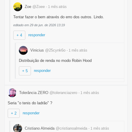
Zoe
@Zoee
- 1 mês
atrás
Tentar fazer o bem através do erro dos outros. Lindo.
editado em 29 de jun. de 2026 13:19
responder
+ 4
Vinicius
@25cynk6o
- 1 mês
atrás
Distribuição de renda no modo Robin Hood
responder
+ 5
Tolerância ZERO
@toleranciazero
- 1 mês
atrás
Seria "o tenis do ladrão" ?
responder
+ 2
Cristiano Almeida
@cristianoalmeida
- 1 mês
atrás