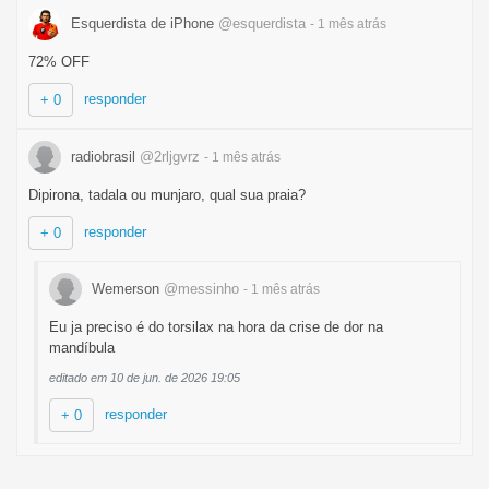
Esquerdista de iPhone
@esquerdista
- 1 mês
atrás
72% OFF
responder
+ 0
radiobrasil
@2rljgvrz
- 1 mês
atrás
Dipirona, tadala ou munjaro, qual sua praia?
responder
+ 0
Wemerson
@messinho
- 1 mês
atrás
Eu ja preciso é do torsilax na hora da crise de dor na
mandíbula
editado em 10 de jun. de 2026 19:05
responder
+ 0