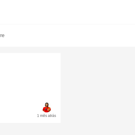
vre
1 mês
atrás