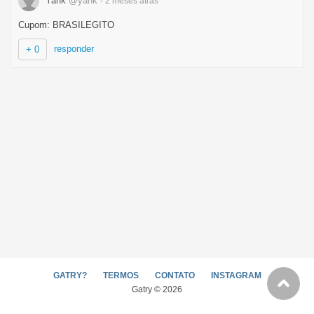
Yank
@yank
- 2 meses
atrás
Cupom: BRASILEGITO
responder
+ 0
GATRY?
TERMOS
CONTATO
INSTAGRAM
Gatry © 2026