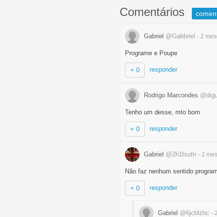
Comentários
comen
Gabriel
@Gabbriel
- 2 me
Programe e Poupe
responder
+ 0
Rodrigo Marcondes
@dig
Tenho um desse, mto bom
responder
+ 0
Gabriel
@2h1fsufn
- 2 me
Não faz nenhum sentido program
responder
+ 0
Gabriel
@6jcblzhc
-