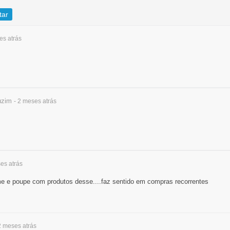
tar
ses
atrás
uzim
- 2 meses
atrás
ses
atrás
e e poupe com produtos desse....faz sentido em compras recorrentes
 2 meses
atrás