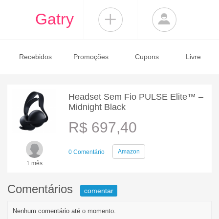
Gatry
Recebidos
Promoções
Cupons
Livre
Headset Sem Fio PULSE Elite™ –
Midnight Black
R$ 697,40
Amazon
0 Comentário
1 mês
Comentários
comentar
Nenhum comentário até o momento.