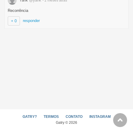
Yank
@yank
- 2 meses
atrás
Recorrência
responder
+ 0
GATRY?
TERMOS
CONTATO
INSTAGRAM
Gatry © 2026