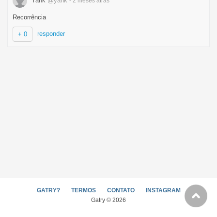
Yank
@yank
- 2 meses
atrás
Recorrência
responder
+ 0
GATRY?
TERMOS
CONTATO
INSTAGRAM
Gatry © 2026