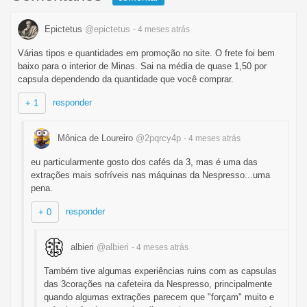
Epictetus
@epictetus
- 4 meses
atrás
Várias tipos e quantidades em promoção no site. O frete foi bem
baixo para o interior de Minas. Sai na média de quase 1,50 por
capsula dependendo da quantidade que você comprar.
responder
+ 1
Mônica de Loureiro
@2pqrcy4p
- 4 meses
atrás
eu particularmente gosto dos cafés da 3, mas é uma das
extrações mais sofríveis nas máquinas da Nespresso...uma
pena.
responder
+ 0
albieri
@albieri
- 4 meses
atrás
Também tive algumas experiências ruins com as capsulas
das 3corações na cafeteira da Nespresso, principalmente
quando algumas extrações parecem que "forçam" muito e