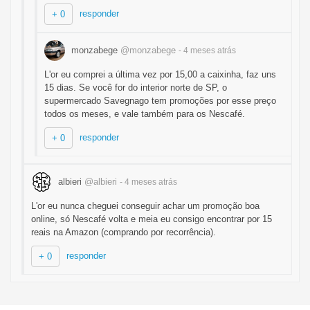
responder
+ 0
monzabege
@monzabege
- 4 meses
atrás
L'or eu comprei a última vez por 15,00 a caixinha, faz uns
15 dias. Se você for do interior norte de SP, o
supermercado Savegnago tem promoções por esse preço
todos os meses, e vale também para os Nescafé.
responder
+ 0
albieri
@albieri
- 4 meses
atrás
L'or eu nunca cheguei conseguir achar um promoção boa
online, só Nescafé volta e meia eu consigo encontrar por 15
reais na Amazon (comprando por recorrência).
responder
+ 0