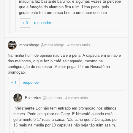
máquina faz bastante barulho, e algumas vezes tu percebe
que a furação do alumínio fica ruim. Uma pena, pois
geralmente tem um preço bom e um sabor decente.
responder
+ 0
monzabege
@monzabege
- 4 meses
atrás
Na minha humilde opinião não vale a pena. A cápsula em si não é
das melhores, o que faz o café sair aguado, mesmo na
configuração de espresso. Melhor pegar L'or ou Nescafé na
promoção.
responder
+ 1
Epictetus
@epictetus
- 4 meses
atrás
Infelizmente L'or não tem entrado em promoção nos últimos
meses. Pode pesquisar no Gatry. E Nescafé quando está,
geralmente é 17 reais a caixa. Não acho que 3 Corações por
15 reais na média por 10 capsulas não seja tão ruim assim.