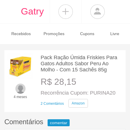
Gatry
Recebidos
Promoções
Cupons
Livre
Pack Ração Úmida Friskies Para
Gatos Adultos Sabor Peru Ao
Molho - Com 15 Sachês 85g
R$ 28,15
Recorrência Cupom: PURINA20
4 meses
Amazon
2 Comentários
Comentários
comentar