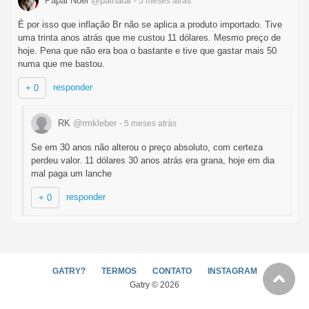
Papai Noel
@painatal
- 5 meses
atrás
É por isso que inflação Br não se aplica a produto importado. Tive
uma trinta anos atrás que me custou 11 dólares. Mesmo preço de
hoje. Pena que não era boa o bastante e tive que gastar mais 50
numa que me bastou.
responder
+ 0
RK
@rmkleber
- 5 meses
atrás
Se em 30 anos não alterou o preço absoluto, com certeza
perdeu valor. 11 dólares 30 anos atrás era grana, hoje em dia
mal paga um lanche
responder
+ 0
GATRY?
TERMOS
CONTATO
INSTAGRAM
Gatry © 2026