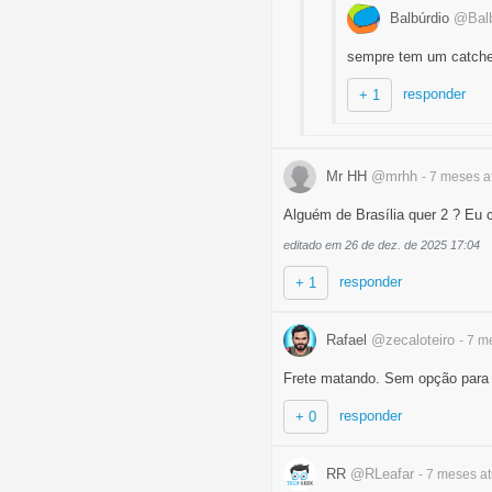
Balbúrdio
@Balb
sempre tem um catche
responder
+ 1
Mr HH
@mrhh
- 7 meses
a
Alguém de Brasília quer 2 ? Eu 
editado em 26 de dez. de 2025 17:04
responder
+ 1
Rafael
@zecaloteiro
- 7 
Frete matando. Sem opção para re
responder
+ 0
RR
@RLeafar
- 7 meses
at