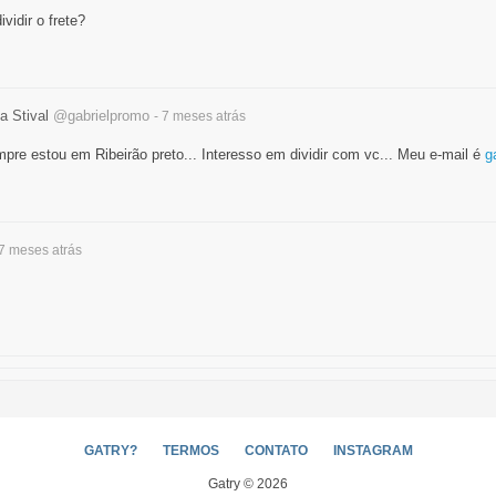
vidir o frete?
a Stival
@gabrielpromo
- 7 meses
atrás
re estou em Ribeirão preto... Interesso em dividir com vc... Meu e-mail é
g
 7 meses
atrás
GATRY?
TERMOS
CONTATO
INSTAGRAM
Gatry © 2026