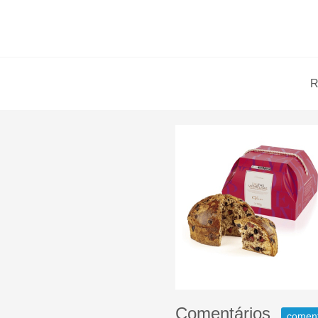
R
Comentários
comen