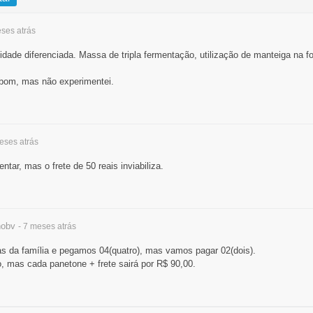
eses
atrás
dade diferenciada. Massa de tripla fermentação, utilização de manteiga na f
 bom, mas não experimentei.
meses
atrás
tar, mas o frete de 50 reais inviabiliza.
hobv
- 7 meses
atrás
s da família e pegamos 04(quatro), mas vamos pagar 02(dois).
, mas cada panetone + frete sairá por R$ 90,00.