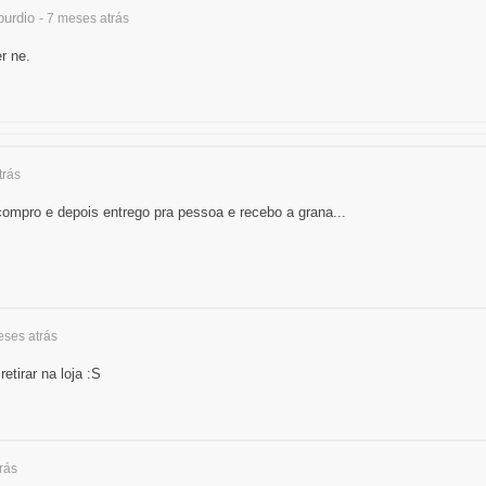
urdio
- 7 meses
atrás
r ne.
trás
compro e depois entrego pra pessoa e recebo a grana...
meses
atrás
tirar na loja :S
rás