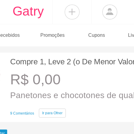
Gatry
ecebidos
Promoções
Cupons
Li
Compre 1, Leve 2 (o De Menor Valo
R$ 0,00
Panetones e chocotones de quali
Ir para
Ofner
9 Comentários
tar