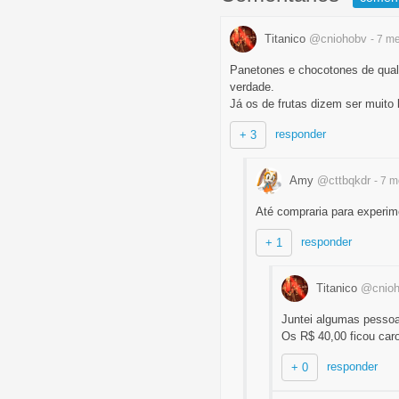
Titanico
@cniohobv
- 7 m
Panetones e chocotones de quali
verdade.
Já os de frutas dizem ser muito
responder
+ 3
Amy
@cttbqkdr
- 7 
Até compraria para experimen
responder
+ 1
Titanico
@cnio
Juntei algumas pessoa
Os R$ 40,00 ficou caro
responder
+ 0