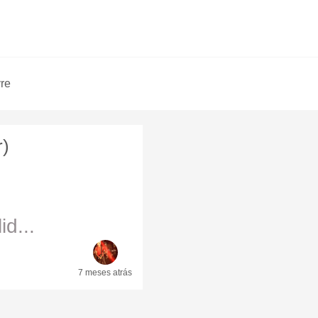
vre
r)
d...
7 meses
atrás