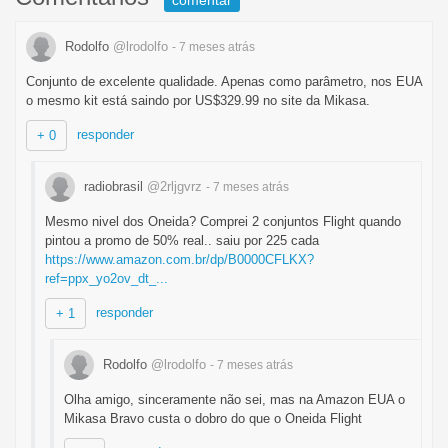
comentar
Rodolfo
@lrodolfo
- 7 meses
atrás
Conjunto de excelente qualidade. Apenas como parâmetro, nos EUA
o mesmo kit está saindo por US$329.99 no site da Mikasa.
responder
+ 0
radiobrasil
@2rljgvrz
- 7 meses
atrás
Mesmo nivel dos Oneida? Comprei 2 conjuntos Flight quando
pintou a promo de 50% real.. saiu por 225 cada
https://www.amazon.com.br/dp/B0000CFLKX?
ref=ppx_yo2ov_dt_...
responder
+ 1
Rodolfo
@lrodolfo
- 7 meses
atrás
Olha amigo, sinceramente não sei, mas na Amazon EUA o
Mikasa Bravo custa o dobro do que o Oneida Flight