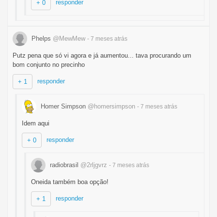
responder
+ 0
Phelps
@MewMew
- 7 meses
atrás
Putz pena que só vi agora e já aumentou... tava procurando um
bom conjunto no precinho
responder
+ 1
Homer Simpson
@homersimpson
- 7 meses
atrás
Idem aqui
responder
+ 0
radiobrasil
@2rljgvrz
- 7 meses
atrás
Oneida também boa opção!
responder
+ 1