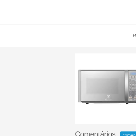
R
Comentários
comen