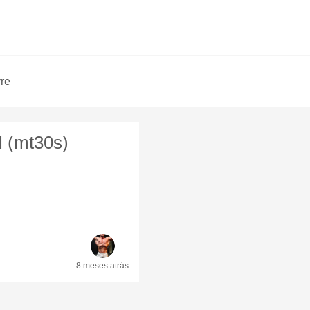
vre
l (mt30s)
8 meses
atrás