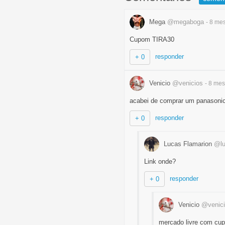
Mega
@megaboga
- 8 me
Cupom TIRA30
responder
+ 0
Venicio
@venicios
- 8 me
acabei de comprar um panasonic
responder
+ 0
Lucas Flamarion
@lu
Link onde?
responder
+ 0
Venicio
@venic
mercado livre com cu