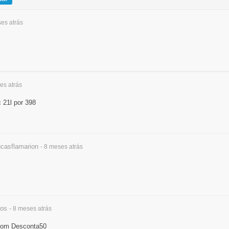
ses
atrás
ses
atrás
 21l por 398
casflamarion
- 8 meses
atrás
ios
- 8 meses
atrás
pom Desconta50