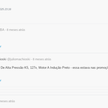
2025 23:16
BA
- 8 meses
atrás
r
ioski
@juliomachioski
- 8 meses
atrás
 De Alta Pressão K5, 127v, Motor A Indução Preto - essa estava nas promoçõ
r
 meses
atrás