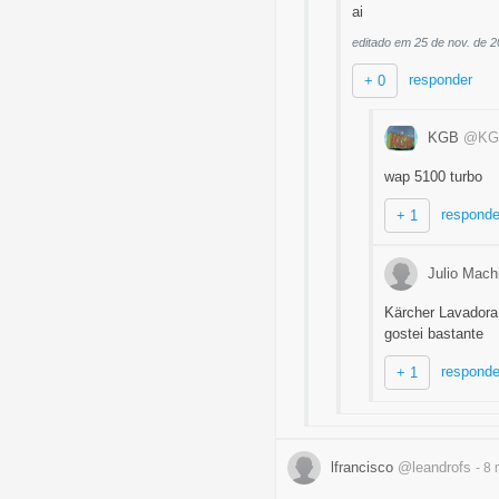
ai
editado em 25 de nov. de 
responder
+ 0
KGB
@KG
wap 5100 turbo
responde
+ 1
Julio Mach
Kärcher Lavadora
gostei bastante
responde
+ 1
lfrancisco
@leandrofs
- 8