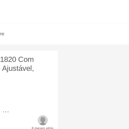
vre
 1820 Com
 Ajustável,
...
8 meses
atrás