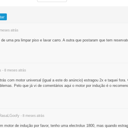
tar
 meses
atrás
de uma pra limpar piso e lavar carro. A outra que postaram que tem reservat
s
- 8 meses
atrás
ás com motor universal (igual a este do anúncio) estragou 2x e taquei fora
oblemas. Pelo que já vi de comentários aqui o motor por indução é o recome
asaLGoofy
- 8 meses
atrás
 motor de indução por favor, tenho uma electrolux 1800, mas quando estra