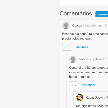
Comentários
comen
Ricardo
@ricardohugh
- 8
Essa vale a pena? to precisando 
presta pelos reviews.
responder
+ 0
lfrancisco
@leandrof
Comprei um há um tempo atr
indução e não tive mais pr
horas semanais
responder
+ 2
RasaLGoofy
@R
Me diga umas boas com