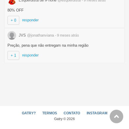
Esquerdista de iPhone
@esquerdista
- 9 meses
atrás
80% OFF
responder
+ 0
JVS
@jonathanviana
- 9 meses
atrás
Preção, pena que não entregam na minha região
responder
+ 1
GATRY?
TERMOS
CONTATO
INSTAGRAM
Gatry © 2026