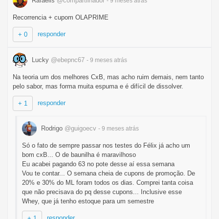
Rafaells
@compartilhador
- 9 meses
atrás
Recorrencia + cupom OLAPRIME
responder
+ 0
Lucky
@ebepnc67
- 9 meses
atrás
Na teoria um dos melhores CxB, mas acho ruim demais, nem tanto
pelo sabor, mas forma muita espuma e é difícil de dissolver.
responder
+ 1
Rodrigo
@guigoecv
- 9 meses
atrás
Só o fato de sempre passar nos testes do Félix já acho um
bom cxB... O de baunilha é maravilhoso
Eu acabei pagando 63 no pote desse aí essa semana
Vou te contar... O semana cheia de cupons de promoção. De
20% e 30% do ML foram todos os dias. Comprei tanta coisa
que não precisava do pq desse cupons... Inclusive esse
Whey, que já tenho estoque para um semestre
responder
+ 1