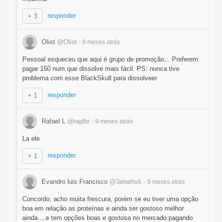
responder
+ 3
Olist
@Olist
- 9 meses
atrás
Pessoal esqueceu que aqui é grupo de promoção... Preferem
pagar 150 num que dissolve mais fácil. PS: nunca tive
problema com esse BlackSkull para dissolveer
responder
+ 1
Rafael L
@raplbr
- 9 meses
atrás
La ele
responder
+ 1
Evandro luis Francisco
@3etwrhsk
- 9 meses
atrás
Concordo, acho muita frescura, porém se eu tiver uma opção
boa em relação as proteínas e ainda ser gostoso melhor
ainda....e tem opções boas e gostosa no mercado pagando