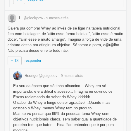
L.
@glockpow
- 9 meses
atrás
Galera pra comprar Whey ao invés de se ligar na tabela nutricional
fica com boiolagem de “aiiin esse forma bolotas”, “aiiin esse é muito
doce”, “aiiin esse é muito amargo”. Imagina a força de vtde de uma
criatura dessa pra atingir um objetivo. Só tomar a porra, c@r@lho.
Não precisa desse enfeite todo não.
responder
+ 13
Rodrigo
@guigoecv
- 9 meses
atrás
Eu sou da época que só tinha albumina... Whey era só
importando, e era difícil o acesso... Imagina eu ouvindo os
Enzos reclamando do sabor do Whey kkkkkk
O sabor do Whey é longe de ser agradável...Quanto mais
gostoso o Whey, menos Whey tem no produto
Mas se vc pensar que 99% da pessoas toma Whey sem
objetivos nutricionais claros, sem saber qual a quantidade de
proteína tem que bater.... Fica fácil entender que é por pura
modinha