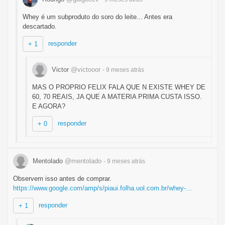
Whey é um subproduto do soro do leite... Antes era
descartado.
responder
+ 1
Victor
@victooor
- 9 meses
atrás
MAS O PROPRIO FELIX FALA QUE N EXISTE WHEY DE
60, 70 REAIS, JA QUE A MATERIA PRIMA CUSTA ISSO.
E AGORA?
responder
+ 0
Mentolado
@mentolado
- 9 meses
atrás
Observem isso antes de comprar.
https://www.google.com/amp/s/piaui.folha.uol.com.br/whey-...
responder
+ 1