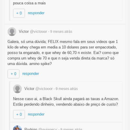
pouca coisa a mais
responder
+ 0
Victor
@victooor
- 9 meses
atrás
Galera, só uma dúvida; FELIX mesmo fala em seus videos que 1
kilo de whey chega em media a 10 dolares para ser empacotado,
posso ta enganado, e que whey de 60,70 n existe. Eai? como que
compra um whey de 70 e que n seja venda direta da marca? só
uma dúvida. amino spike?
responder
+ 0
Victor
@victooor
- 9 meses
atrás
Nesse caso ai, a Black Skull ainda pagará as taxas a Amazon.
Estão perdendo dinheiro, vendendo abaixo de preço de custo?
responder
+ 0
Rodrigo
@guigoecv
- 9 meses
atrás