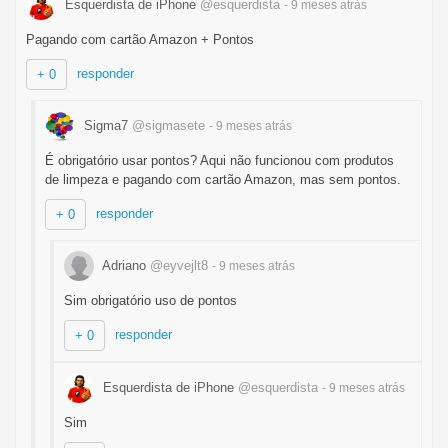
Esquerdista de iPhone
@esquerdista
- 9 meses
atrás
Pagando com cartão Amazon + Pontos
responder
+ 0
Sigma7
@sigmasete
- 9 meses
atrás
É obrigatório usar pontos? Aqui não funcionou com produtos
de limpeza e pagando com cartão Amazon, mas sem pontos.
responder
+ 0
Adriano
@eyvejlt8
- 9 meses
atrás
Sim obrigatório uso de pontos
responder
+ 0
Esquerdista de iPhone
@esquerdista
- 9 meses
atrás
Sim