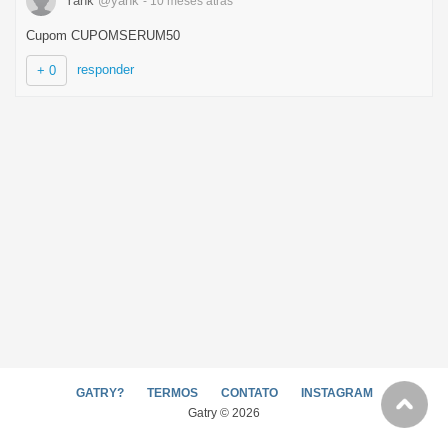
Yank
@yank
- 10 meses
atrás
Cupom CUPOMSERUM50
responder
+ 0
GATRY?
TERMOS
CONTATO
INSTAGRAM
Gatry © 2026