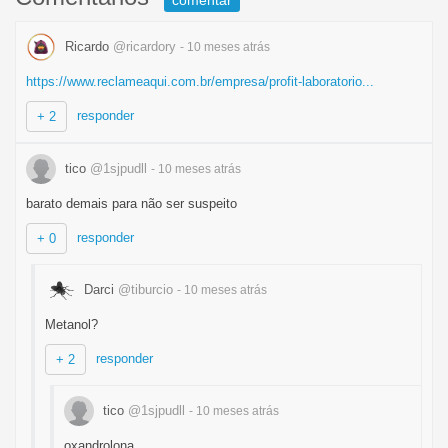
comentar
Ricardo
@ricardory
- 10 meses
atrás
https://www.reclameaqui.com.br/empresa/profit-laboratorio...
responder
+ 2
tico
@1sjpudll
- 10 meses
atrás
barato demais para não ser suspeito
responder
+ 0
Darci
@tiburcio
- 10 meses
atrás
Metanol?
responder
+ 2
tico
@1sjpudll
- 10 meses
atrás
oxandrolona