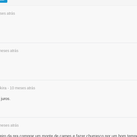
eses
atrás
 meses
atrás
kira
- 10 meses
atrás
juros.
 meses
atrás
eiro da pra comprar um monte de carnes e fazer churrasco por um bom temp