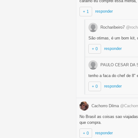
caralho eu comprei essa merda,
responder
+ 1
Rocharibeiro7
@rocha
São otimas, é um bom kit, 
responder
+ 0
PAULO CESAR DA S
tenho a faca do chef de 8" 
responder
+ 0
Cachorro Dilma
@Cachorr
No Brasil as coisas sao viajadas
que compra.
responder
+ 0