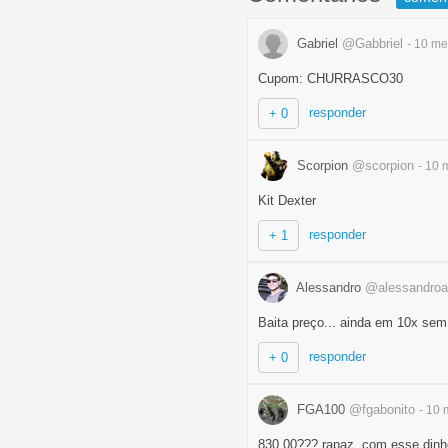
Gabriel
@Gabbriel
- 10 m
Cupom: CHURRASCO30
responder
+ 0
Scorpion
@scorpion
- 10
Kit Dexter
responder
+ 1
Alessandro
@alessandroa
Baita preço... ainda em 10x sem 
responder
+ 0
FGA100
@fgabonito
- 10
830,00??? rapaz, com esse dinh