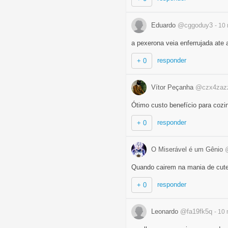
Eduardo
@cggoduy3
- 10
a pexerona veia enferrujada ate 
responder
+ 0
Vítor Peçanha
@czx4zaz
Ótimo custo benefício para cozi
responder
+ 0
O Miserável é um Gênio
Quando cairem na mania de cutel
responder
+ 0
Leonardo
@fa19fk5q
- 10