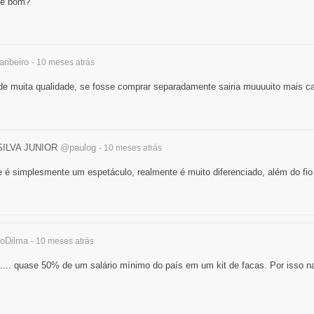
 é bom?
ribeiro
- 10 meses
atrás
de muita qualidade, se fosse comprar separadamente sairia muuuuito mais c
ILVA JUNIOR
@paulog
- 10 meses
atrás
e é simplesmente um espetáculo, realmente é muito diferenciado, além do fio
oDilma
- 10 meses
atrás
.... quase 50% de um salário mínimo do país em um kit de facas. Por isso na