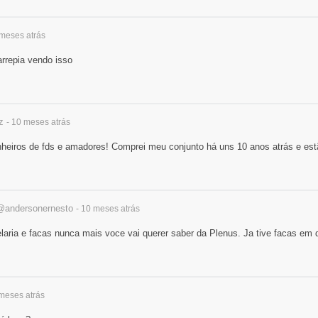
 meses
atrás
arrepia vendo isso
z
- 10 meses
atrás
nheiros de fds e amadores! Comprei meu conjunto há uns 10 anos atrás e est
@andersonernesto
- 10 meses
atrás
aria e facas nunca mais voce vai querer saber da Plenus. Ja tive facas em
 meses
atrás