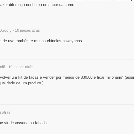
fazer diferença nenhuma no sabor da carne...
LGoofy
- 10 meses
atrás
s de uva também e muitas chinelas hawayanas.
nd6
- 10 meses
atrás
olver um kit de facas e vender por menos de 830,00 e ficar milionário" (ass
qualidade de um produto )
es
atrás
e vir desossada ou fatiada.