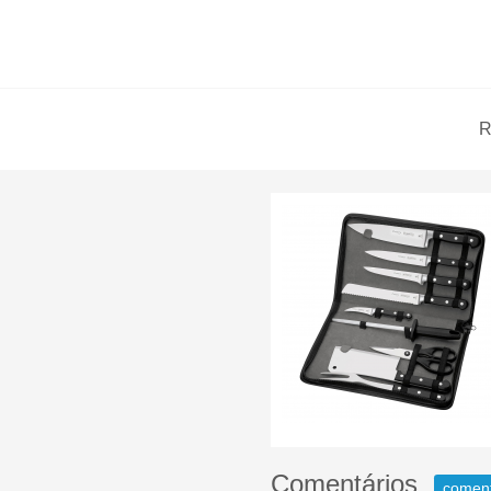
R
Comentários
comen