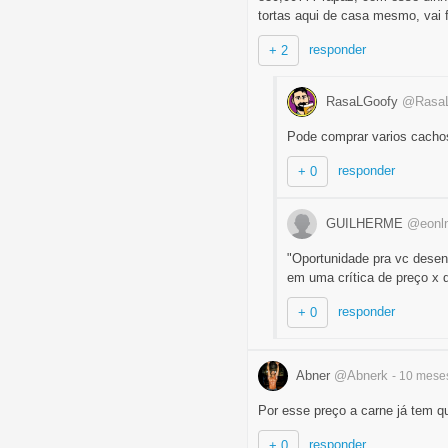
tortas aqui de casa mesmo, vai 
responder
+ 2
RasaLGoofy
@Rasa
Pode comprar varios cacho
responder
+ 0
GUILHERME
@eonl
"Oportunidade pra vc desenv
em uma crítica de preço x 
responder
+ 0
Abner
@Abnerk
- 10 mes
Por esse preço a carne já tem qu
responder
+ 0