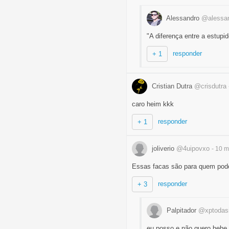
Alessandro
@alessan
"A diferença entre a estupid
responder
+ 1
Cristian Dutra
@crisdutra
caro heim kkk
responder
+ 1
joliverio
@4uipovxo
- 10 
Essas facas são para quem pod
responder
+ 3
Palpitador
@xptodasi
eu posso e não quero hehe