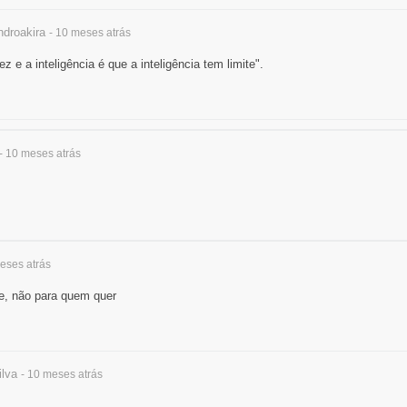
droakira
- 10 meses
atrás
ez e a inteligência é que a inteligência tem limite".
- 10 meses
atrás
meses
atrás
e, não para quem quer
lva
- 10 meses
atrás