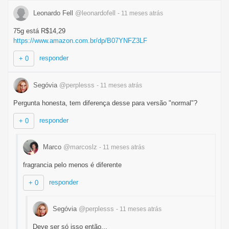
Leonardo Fell
@leonardofell
- 11 meses
atrás
75g está R$14,29
https://www.amazon.com.br/dp/B07YNFZ3LF
responder
+ 0
Segóvia
@perplesss
- 11 meses
atrás
Pergunta honesta, tem diferença desse para versão "normal"?
responder
+ 0
Marco
@marcoslz
- 11 meses
atrás
fragrancia pelo menos é diferente
responder
+ 0
Segóvia
@perplesss
- 11 meses
atrás
Deve ser só isso então...