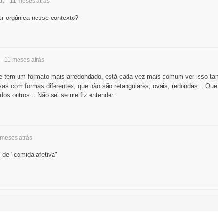
dt
- 11 meses
atrás
er orgânica nesse contexto?
- 11 meses
atrás
ue tem um formato mais arredondado, está cada vez mais comum ver isso t
sas com formas diferentes, que não são retangulares, ovais, redondas... Q
dos outros... Não sei se me fiz entender.
1 meses
atrás
 de "comida afetiva"