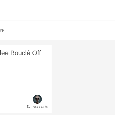
vre
lee Bouclê Off
11 meses
atrás