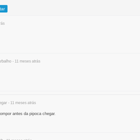
tar
rás
rbalho
- 11 meses
atrás
egar
- 11 meses
atrás
compor antes da pipoca chegar.