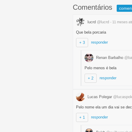
Comentários
comen
lucrd
@lucrd
- 11 meses
at
Que bela porcaria
responder
+ 3
Renan Barbalho
@ba
Pelo menos é bela
responder
+ 2
Lucas Polegar
@lucaspol
Pelo nome ela um dia vai se de
responder
+ 1