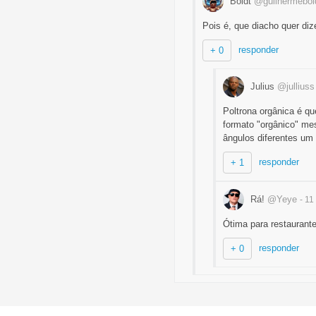
Boldt
@guilhermebol
Pois é, que diacho quer diz
responder
+ 0
Julius
@julliuss
Poltrona orgânica é q
formato "orgânico" me
ângulos diferentes um 
responder
+ 1
Rá!
@Yeye
- 1
Ótima para restaurante
responder
+ 0