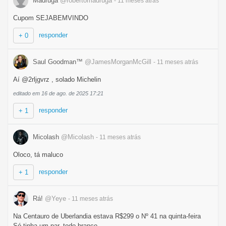
Madruga
@robertomadruga
- 11 meses
atrás
Cupom SEJABEMVINDO
responder
+ 0
Saul Goodman™
@JamesMorganMcGill
- 11 meses
atrás
Aí @2rljgvrz , solado Michelin
editado em 16 de ago. de 2025 17:21
responder
+ 1
Micolash
@Micolash
- 11 meses
atrás
Oloco, tá maluco
responder
+ 1
Rá!
@Yeye
- 11 meses
atrás
Na Centauro de Uberlandia estava R$299 o Nº 41 na quinta-feira
Só tinha um par, todo branco.