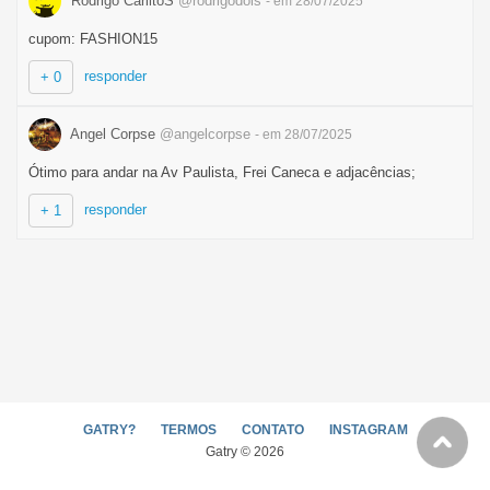
Rodrigo CarlitoS
@rodrigodois
- em 28/07/2025
cupom: FASHION15
responder
+ 0
Angel Corpse
@angelcorpse
- em 28/07/2025
Ótimo para andar na Av Paulista, Frei Caneca e adjacências;
responder
+ 1
GATRY?
TERMOS
CONTATO
INSTAGRAM
Gatry © 2026