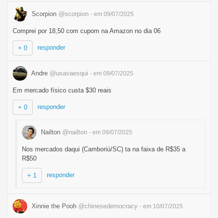
Scorpion
@scorpion
- em 09/07/2025
Comprei por 18,50 com cupom na Amazon no dia 06
responder
+ 0
Andre
@usavaesqui
- em 09/07/2025
Em mercado físico custa $30 reais
responder
+ 0
Nailton
@nailton
- em 09/07/2025
Nos mercados daqui (Camboriú/SC) ta na faixa de R$35 a
R$50
responder
+ 1
Xinnie the Pooh
@chinesedemocracy
- em 10/07/2025