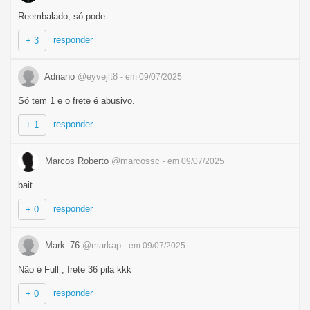
Reembalado, só pode.
responder
+ 3
Adriano
@eyvejlt8
- em 09/07/2025
Só tem 1 e o frete é abusivo.
responder
+ 1
Marcos Roberto
@marcossc
- em 09/07/2025
bait
responder
+ 0
Mark_76
@markap
- em 09/07/2025
Não é Full , frete 36 pila kkk
responder
+ 0