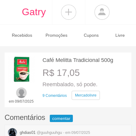
Gatry
Recebidos
Promoções
Cupons
Livre
Café Melitta Tradicional 500g
R$ 17,05
Reembalado, só pode.
Mercadolivre
9 Comentários
em 09/07/2025
Comentários
comentar
ghdias01
@guuhguuhgu
- em 09/07/2025