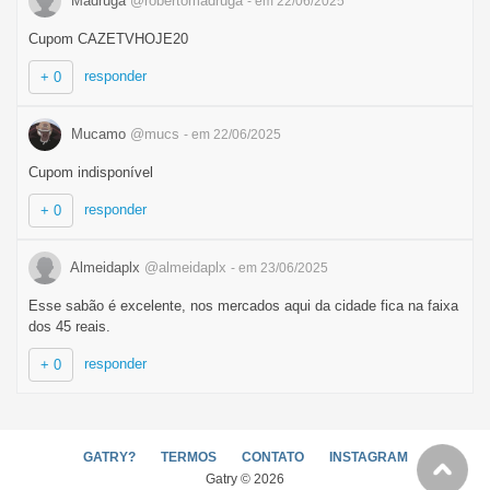
Madruga
@robertomadruga
- em 22/06/2025
Cupom CAZETVHOJE20
responder
+ 0
Mucamo
@mucs
- em 22/06/2025
Cupom indisponível
responder
+ 0
Almeidaplx
@almeidaplx
- em 23/06/2025
Esse sabão é excelente, nos mercados aqui da cidade fica na faixa
dos 45 reais.
responder
+ 0
GATRY?
TERMOS
CONTATO
INSTAGRAM
Gatry © 2026